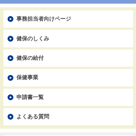
家族の脱退
第三者行為
介護保険
死亡
ペー