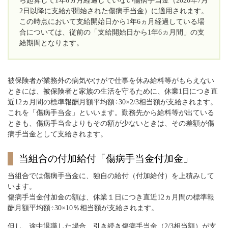
ら起算して1年6ヵ月経過していない傷病手当金（2020年7月
2日以降に支給が開始された傷病手当金）に適用されます。
この時点において支給開始日から1年6ヵ月経過している場
合については、従前の「支給開始日から1年6ヵ月間」の支
給期間となります。
被保険者が業務外の病気やけがで仕事を休み給料等がもらえない
ときには、被保険者と家族の生活を守るために、休業1日につき直
近12ヵ月間の標準報酬月額平均額÷30×2/3相当額が支給されます。
これを「傷病手当金」といいます。勤務先から給料等が出ている
ときも、傷病手当金よりもその額が少ないときは、その差額が傷
病手当金として支給されます。
当組合の付加給付「傷病手当金付加金」
当組合では傷病手当金に、独自の給付（付加給付）を上積みして
います。
傷病手当金付加金の額は、休業１日につき直近12ヵ月間の標準報
酬月額平均額÷30×10％相当額が支給されます。
但し、途中退職した場合、引き続き傷病手当金（2/3相当額）が支